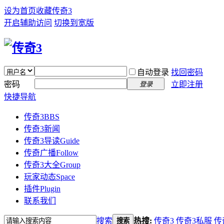
设为首页
收藏传奇3
开启辅助访问
切换到宽版
自动登录
找回密码
密码
立即注册
登录
快捷导航
传奇3
BBS
传奇3新闻
传奇3导读
Guide
传奇广播
Follow
传奇3大全
Group
玩家动态
Space
插件
Plugin
联系我们
搜索
热搜:
传奇3
传奇3私服
传
搜索