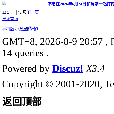
不息在2026年6月24日和玩家一起打
1
2
/ 2 页
下一页
导读首页
手机版
|
小黑屋
|
传奇3
GMT+8, 2026-8-9 20:57
, 
14 queries .
Powered by
Discuz!
X3.4
Copyright © 2001-2020, Te
返回顶部