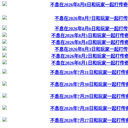
不息在2026年8月8日和玩家一起打传奇
不息在2026年8月7日和玩家一起打传
不息在2026年8月6日和玩家一起打传
不息在2026年8月5日和玩家一起打传奇
不息在2026年8月4日和玩家一起打传奇
不息在2026年8月3日和玩家一起打传
不息在2026年8月2日和玩家一起打传奇
不息在2026年8月1日和玩家一起打传奇
不息在2026年7月31日和玩家一起打传
不息在2026年7月30日和玩家一起打传
不息在2026年7月29日和玩家一起打传
不息在2026年7月28日和玩家一起打传
不息在2026年7月27日和玩家一起打传